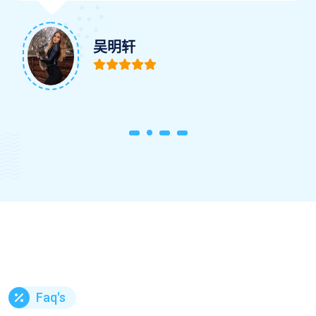
吴明轩
Faq's