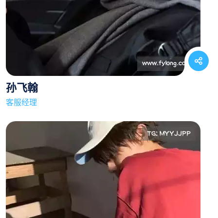
孙飞翰
客服经理