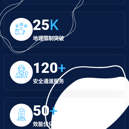
25
K
地理限制突破
120
+
安全通道服务
50
+
效能优化方案